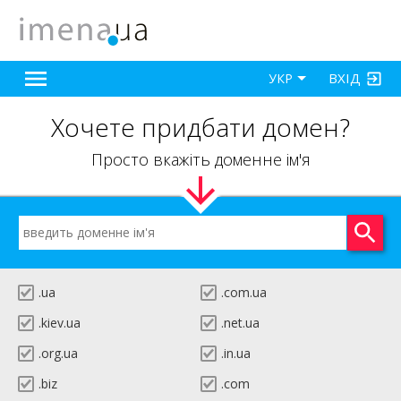
ВХІД
УКР
Хочете придбати домен?
Просто вкажіть доменне ім'я
.ua
.com.ua
.kiev.ua
.net.ua
.org.ua
.in.ua
.biz
.com