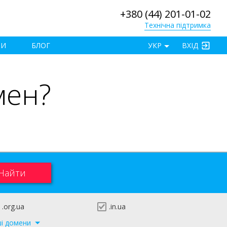
+380 (44) 201-01-02
Технічна підтримка
×
ТИ
БЛОГ
УКР
ВХІД
мен?
.org.ua
.in.ua
ші домени