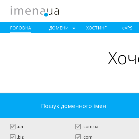
ГОЛОВНА
ДОМЕНИ
ХОСТИНГ
e
VPS
Хоч
Пошук доменного імені
.ua
.com.ua
.biz
.com