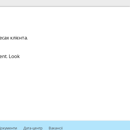
сах клієнта.
ient. Look
окументи
Дата-центр
Вакансії