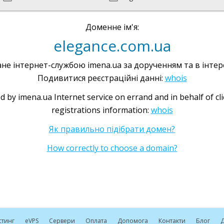
Доменне ім'я:
elegance.com.ua
не інтернет-службою imena.ua за дорученням та в інтере
Подивитися реєстраційні данні:
whois
d by imena.ua Internet service on errand and in behalf of cl
registrations information:
whois
Як правильно підібрати домен?
How correctly to choose a domain?
стинг
e
VPS
Сервери
Оплата
Допомога
Контакти
Блог
Д