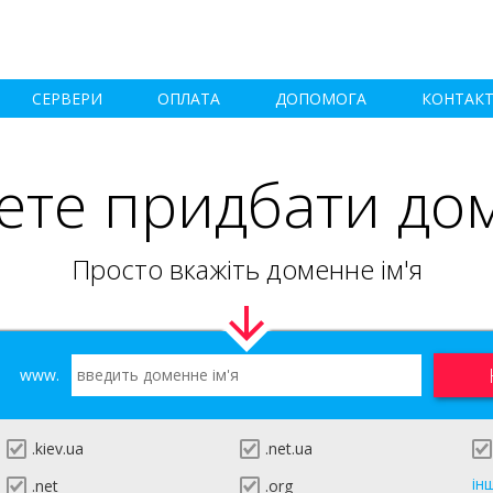
СЕРВЕРИ
ОПЛАТА
ДОПОМОГА
КОНТАК
ете придбати до
Просто вкажіть доменне ім'я
www.
.kiev.ua
.net.ua
ін
.net
.org