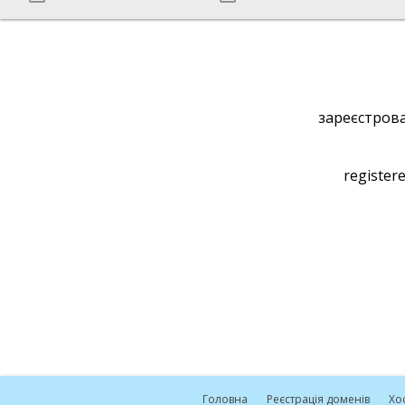
зареєстрова
registere
Головна
Реєстрація доменів
Хо